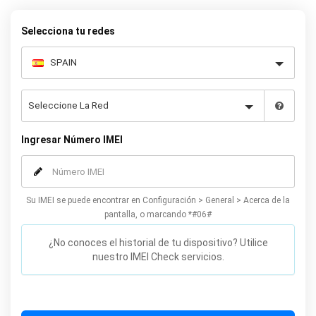
desbloqueo oficial de su Samsung S4. Nuestro método de
desbloqueo recomendado para el Samsung S4 no afectará la
Selecciona tu redes
garantía ni el rendimiento de su teléfono y puede hacerse desde
la comodidad de su casa. Desbloquee su teléfono Samsung S4
hoy mismo usando nuestro simple formulario en línea.
Ingresar Número IMEI
Su IMEI se puede encontrar en Configuración > General > Acerca de la
pantalla, o marcando *#06#
¿No conoces el historial de tu dispositivo? Utilice
nuestro IMEI Check servicios.