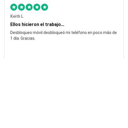
Keith L
Ellos hicieron el trabajo...
Desbloqueo móvil desbloqueó mi teléfono en poco más de
1 día. Gracias.
Laura F
¡Impresionante!...
¡Impresionante! ¡Realmente rápido y eficiente! ¡Pasos muy
fáciles de seguir!. Gracias.