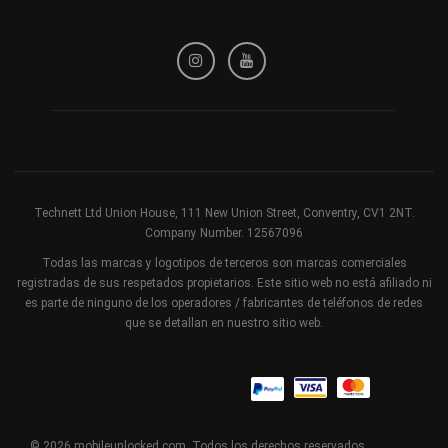
Política de privacidad
Política de reembolso
Términos y condiciones
Technett Ltd Union House, 111 New Union Street, Conventry, CV1 2NT.
Company Number. 12567096
Todas las marcas y logotipos de terceros son marcas comerciales
registradas de sus respetados propietarios. Este sitio web no está afiliado ni
es parte de ninguno de los operadores / fabricantes de teléfonos de redes
que se detallan en nuestro sitio web.
© 2026 mobileunlocked.com. Todos los derechos reservados.