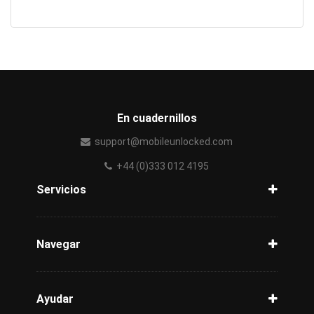
En cuadernillos
support@mobileunlocked.com
+44 (0)333 012 4195
Servicios
Desbloquear celular
Verificación del celular
Navegar
Redess
Ayuda
Blog
Ayudar
Seguimiento