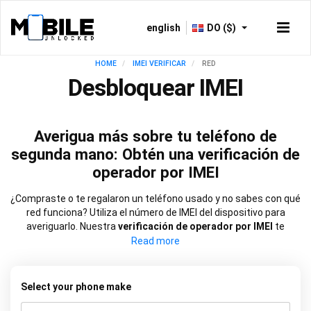
english
DO ($)
HOME
IMEI VERIFICAR
RED
Desbloquear IMEI
Averigua más sobre tu teléfono de
segunda mano: Obtén una verificación de
operador por IMEI
¿Compraste o te regalaron un teléfono usado y no sabes con qué
red funciona? Utiliza el número de IMEI del dispositivo para
averiguarlo. Nuestra
verificación de operador por IMEI
te
permitirá saber rápidamente si está registrado en una red
específica y si fue
bloqueado para funcionar solo con esa red
.
Con esa información, puedes tomar medidas con la misma
rapidez para desbloquearlo si es necesario.
Select your phone make