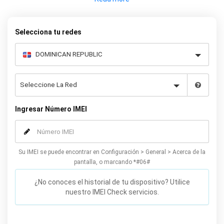
proporcionar un servicio rápido y garantizado para desbloquear
su Galaxy Note 5. Ofrecemos un servicio 100 % legal y seguro que
no afectará su garantía.
Selecciona tu redes
Ingresar Número IMEI
Su IMEI se puede encontrar en Configuración > General > Acerca de la
pantalla, o marcando *#06#
¿No conoces el historial de tu dispositivo? Utilice
nuestro IMEI Check servicios.