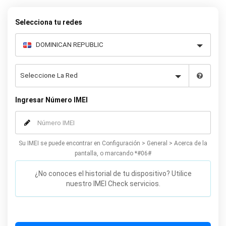
desbloqueo oficial de su Samsung S4. Nuestro método de
desbloqueo recomendado para el Samsung S4 no afectará la
Selecciona tu redes
garantía ni el rendimiento de su teléfono y puede hacerse desde
la comodidad de su casa. Desbloquee su teléfono Samsung S4
hoy mismo usando nuestro simple formulario en línea.
Ingresar Número IMEI
Su IMEI se puede encontrar en Configuración > General > Acerca de la
pantalla, o marcando *#06#
¿No conoces el historial de tu dispositivo? Utilice
nuestro IMEI Check servicios.