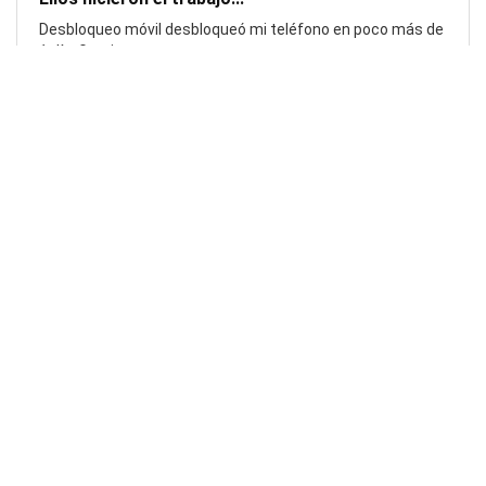
Desbloqueo móvil desbloqueó mi teléfono en poco más de
1 día. Gracias.
Laura F
¡Impresionante!...
¡Impresionante! ¡Realmente rápido y eficiente! ¡Pasos muy
fáciles de seguir!. Gracias.