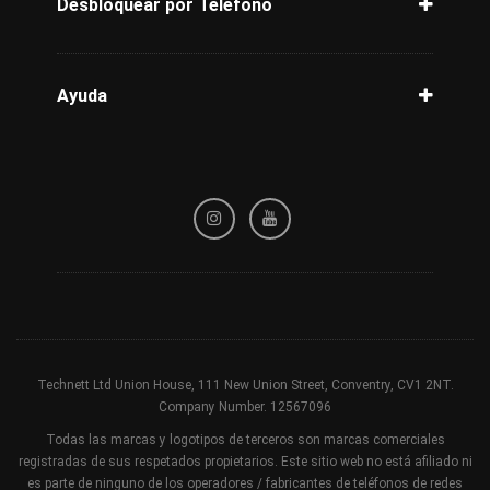
Desbloquear por Teléfono
Desbloquear T-Mobile
Desbloquear Verizon
Como desbloquear iPhone
Desbloquear Samsung
Desbloquear Metro PCS
Desbloquear un iPhone con contraseña
Ayuda
Desbloquear iPhone 14
Política de privacidad
Desbloquear iPhone 13
Política de reembolso
Desbloquear iPhone 12
Términos y condiciones
Desbloquear iPhone 11 Pro Max
Desbloquear iPhone 8
Desbloquear iPhone 7
Desbloquear iPhone X
Desbloquear iPhone XR
Technett Ltd Union House, 111 New Union Street, Conventry, CV1 2NT.
Company Number. 12567096
Todas las marcas y logotipos de terceros son marcas comerciales
registradas de sus respetados propietarios. Este sitio web no está afiliado ni
es parte de ninguno de los operadores / fabricantes de teléfonos de redes