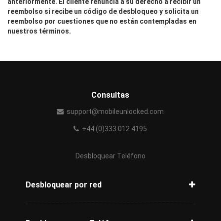
anteriormente. El cliente renuncia a su derecho a recibir un
reembolso si recibe un código de desbloqueo y solicita un
reembolso por cuestiones que no están contempladas en
nuestros términos.
Consultas
support@mobileunlocked.com
+44 (0)333 012 4195
Desbloquear Teléfono
Desbloquear por red
Desbloquear AT&T
Desbloquear Cricket