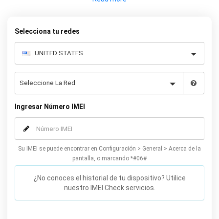
proporcionar un servicio rápido y garantizado para desbloquear
su Galaxy Note 5. Ofrecemos un servicio 100 % legal y seguro que
no afectará su garantía.
Selecciona tu redes
Ingresar Número IMEI
Su IMEI se puede encontrar en Configuración > General > Acerca de la
pantalla, o marcando *#06#
¿No conoces el historial de tu dispositivo? Utilice
nuestro IMEI Check servicios.