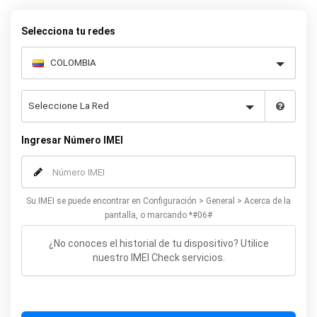
desbloqueo oficial de su Samsung J5. Nuestro método de
desbloqueo recomendado para el Samsung J5 no afectará la
Selecciona tu redes
garantía ni el rendimiento de su teléfono y puede hacerse desde
la comodidad de su casa. Desbloquee su teléfono Samsung J5
hoy mismo usando nuestro simple formulario en línea.
Ingresar Número IMEI
Su IMEI se puede encontrar en Configuración > General > Acerca de la
pantalla, o marcando *#06#
¿No conoces el historial de tu dispositivo? Utilice
nuestro IMEI Check servicios.