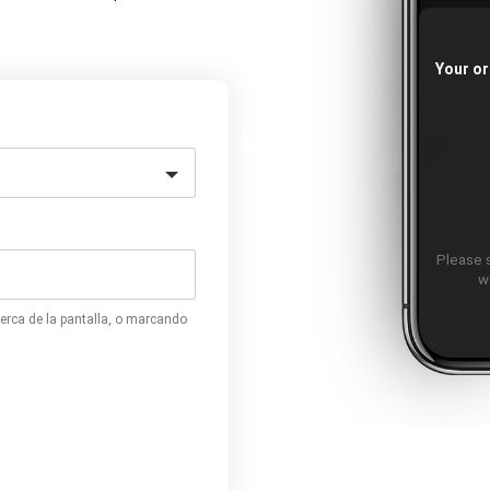
Your or
Please 
w
erca de la pantalla, o marcando