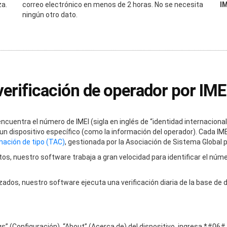
za.
correo electrónico en menos de 2 horas. No se necesita
IM
ningún otro dato.
erificación de operador por IME
ncuentra el número de IMEI (sigla en inglés de “identidad internacional
un dispositivo específico (como la información del operador). Cada IME
nación de tipo (TAC)
, gestionada por la Asociación de Sistema Global
os, nuestro software trabaja a gran velocidad para identificar el núm
zados, nuestro software ejecuta una verificación diaria de la base de
gs” (Configuración), “About” (Acerca de) del dispositivo, ingresa *#06