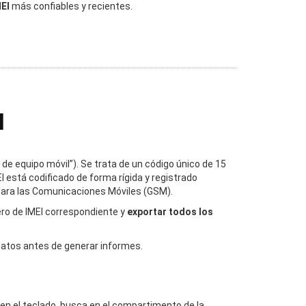
EI
más confiables y recientes.
I
 de equipo móvil”). Se trata de un código único de 15
I está codificado de forma rígida y registrado
 para las Comunicaciones Móviles (GSM).
ero de IMEI correspondiente y
exportar todos los
 datos antes de generar informes.
# en el teclado, busca en el compartimento de la