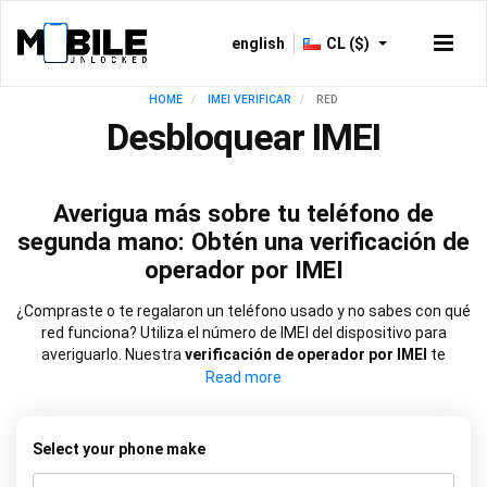
english
CL ($)
HOME
IMEI VERIFICAR
RED
Desbloquear IMEI
Averigua más sobre tu teléfono de
segunda mano: Obtén una verificación de
operador por IMEI
¿Compraste o te regalaron un teléfono usado y no sabes con qué
red funciona? Utiliza el número de IMEI del dispositivo para
averiguarlo. Nuestra
verificación de operador por IMEI
te
permitirá saber rápidamente si está registrado en una red
específica y si fue
bloqueado para funcionar solo con esa red
.
Con esa información, puedes tomar medidas con la misma
rapidez para desbloquearlo si es necesario.
Select your phone make