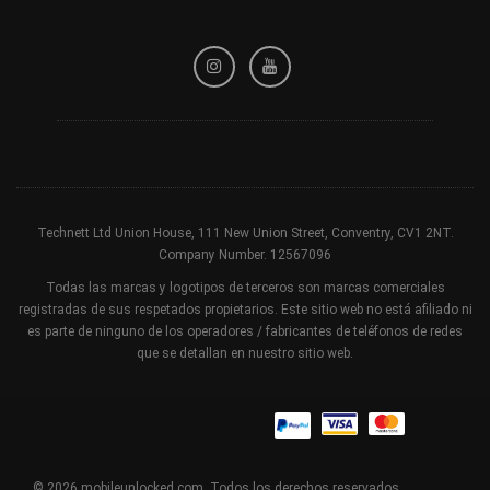
Política de privacidad
Política de reembolso
Términos y condiciones
Technett Ltd Union House, 111 New Union Street, Conventry, CV1 2NT.
Company Number. 12567096
Todas las marcas y logotipos de terceros son marcas comerciales
registradas de sus respetados propietarios. Este sitio web no está afiliado ni
es parte de ninguno de los operadores / fabricantes de teléfonos de redes
que se detallan en nuestro sitio web.
© 2026 mobileunlocked.com. Todos los derechos reservados.