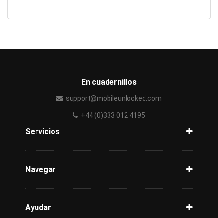
En cuadernillos
support@mobileunlocked.com
+44 (0)333 012 4195
Servicios
Desbloquear celular
Verificación del celular
Navegar
Redess
Ayuda
Blog
Ayudar
Seguimiento