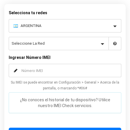
desbloqueo oficial de su Samsung J5. Nuestro método de
desbloqueo recomendado para el Samsung J5 no afectará la
Selecciona tu redes
garantía ni el rendimiento de su teléfono y puede hacerse desde
la comodidad de su casa. Desbloquee su teléfono Samsung J5
hoy mismo usando nuestro simple formulario en línea.
Ingresar Número IMEI
Su IMEI se puede encontrar en Configuración > General > Acerca de la
pantalla, o marcando *#06#
¿No conoces el historial de tu dispositivo? Utilice
nuestro IMEI Check servicios.