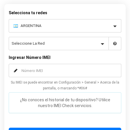
permanente su Samsung Galaxy S9/S9 Plus, simplemente
complete nuestro formulario en línea que aparece a
Selecciona tu redes
continuación para recibir su código de 8 dígitos y las
instrucciones paso a paso para el desbloqueo.
Ingresar Número IMEI
Su IMEI se puede encontrar en Configuración > General > Acerca de la
pantalla, o marcando *#06#
¿No conoces el historial de tu dispositivo? Utilice
nuestro IMEI Check servicios.