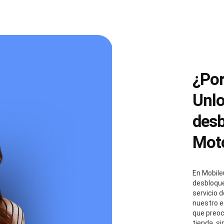
¿Por
Unlo
desb
Mot
En Mobile
desbloque
servicio d
nuestro e
que preoc
tienda, s