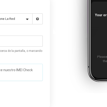
Your or
cerca de la pantalla, o marcando
Please
the
ice nuestro IMEI Check