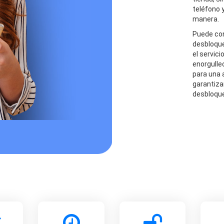
teléfono 
manera.
Puede conf
desbloque
el servic
enorgulle
para una 
garantiza
desbloque