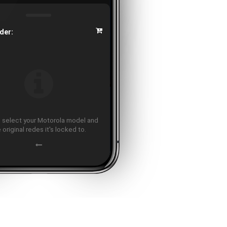
der:
 select your Motorola model and
 original redes it's locked to.