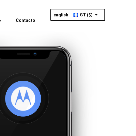
english
GT ($)
o
Contacto