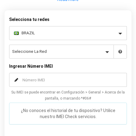
seguro y no anulará su garantía. Para desbloquear de manera
permanente su Samsung Galaxy S21/Plus/Ultra, simplemente
complete nuestro formulario en línea que aparece a
Selecciona tu redes
continuación para recibir su código de 8 dígitos y las
instrucciones paso a paso para el desbloqueo.
Ingresar Número IMEI
Su IMEI se puede encontrar en Configuración > General > Acerca de la
pantalla, o marcando *#06#
¿No conoces el historial de tu dispositivo? Utilice
nuestro IMEI Check servicios.