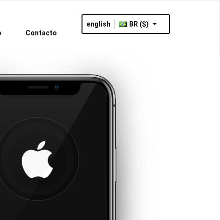
english
BR ($)
o
Contacto