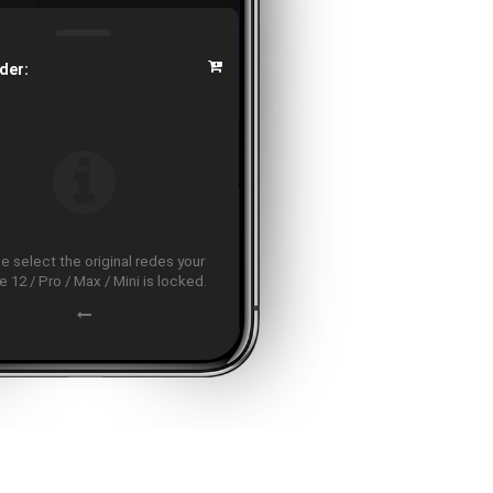
der:
e select the original redes your
 12 / Pro / Max / Mini is locked.