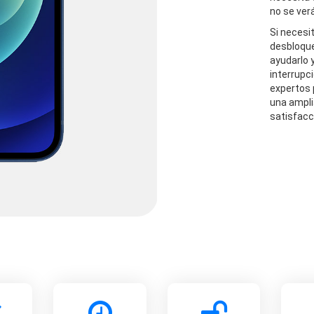
no se ver
Si necesit
desbloque
ayudarlo 
interrupci
expertos 
una ampli
satisfacc