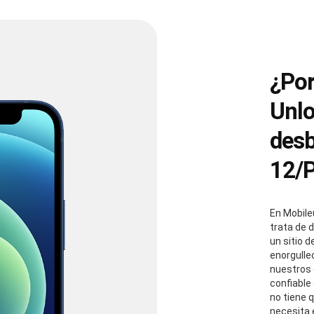
¿Por
Unlo
desb
12/
En Mobil
trata de 
un sitio 
enorgulle
nuestros 
confiable
no tiene q
necesita 