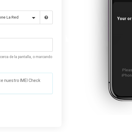
Your or
cerca de la pantalla, o marcando
Pleas
iPhone
ice nuestro IMEI Check