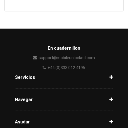
En cuadernillos
support@mobileunlocked.com
+44 (0)333 012 4195
Servicios
Desbloquear celular
Verificación del celular
Navegar
Redess
Ayuda
Blog
Ayudar
Seguimiento