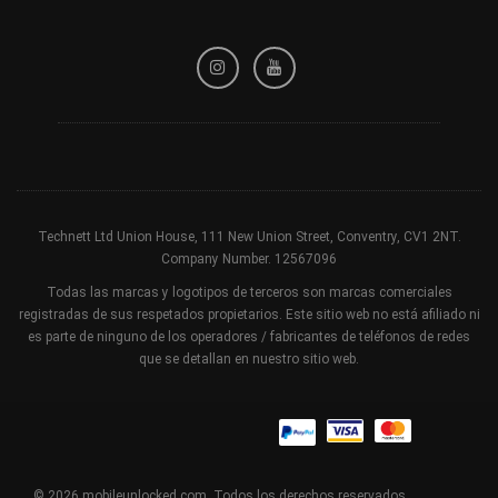
Política de privacidad
Política de reembolso
Términos y condiciones
Technett Ltd Union House, 111 New Union Street, Conventry, CV1 2NT.
Company Number. 12567096
Todas las marcas y logotipos de terceros son marcas comerciales
registradas de sus respetados propietarios. Este sitio web no está afiliado ni
es parte de ninguno de los operadores / fabricantes de teléfonos de redes
que se detallan en nuestro sitio web.
© 2026 mobileunlocked.com. Todos los derechos reservados.