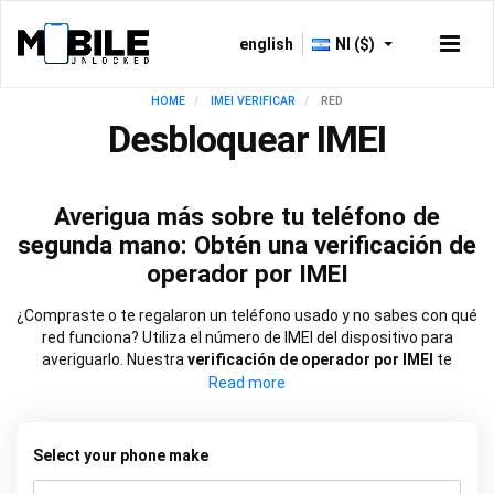
english
NI ($)
HOME
IMEI VERIFICAR
RED
Desbloquear IMEI
Averigua más sobre tu teléfono de
segunda mano: Obtén una verificación de
operador por IMEI
¿Compraste o te regalaron un teléfono usado y no sabes con qué
red funciona? Utiliza el número de IMEI del dispositivo para
averiguarlo. Nuestra
verificación de operador por IMEI
te
permitirá saber rápidamente si está registrado en una red
específica y si fue
bloqueado para funcionar solo con esa red
.
Con esa información, puedes tomar medidas con la misma
rapidez para desbloquearlo si es necesario.
Select your phone make