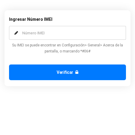
y la garantía de su teléfono no se verán afectados.
Ingresar Número IMEI
Su IMEI se puede encontrar en Configuración> General> Acerca de la
pantalla, o marcando *#06#
Verificar