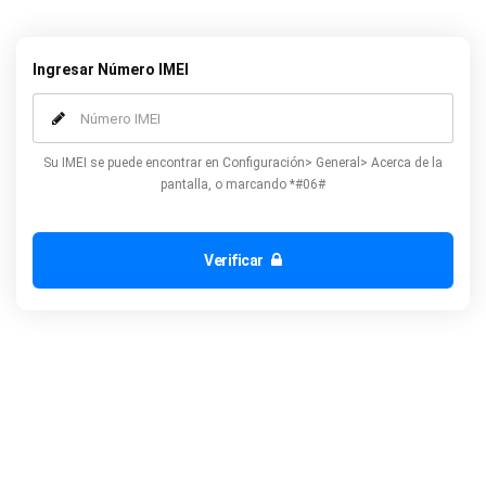
y la garantía de su teléfono no se verán afectados.
Ingresar Número IMEI
Su IMEI se puede encontrar en Configuración> General> Acerca de la
pantalla, o marcando *#06#
Verificar